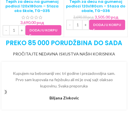
Tepih za decu na gumenoj
Tepih za decu na gumenoj
podlozi 120x180cm – Staza
podlozi 120x180cm – Staza do
oko škole, TG-035
obale, TG-036
3,505.00
рсд
3,690.00
рсд
3,690.00
рсд
DODAJ U KORPU
DODAJ U KORPU
PREKO 85 000 PORUDŽBINA DO SADA
PROČITAJTE NEDAVNA ISKUSTVA NAŠIH KORISNIKA
Kupujem na bebomaniji vec tri godine i prezadovoljna sam.
Prvo sam kupovala na fejsbuku ali mi je ovaj sajt olaksao
kupovinu. Svaka preporuka
Biljana Zivkovic