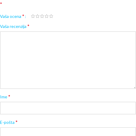
*
*
Vaša ocena
*
Vaša recenzija
*
Ime
*
E-pošta