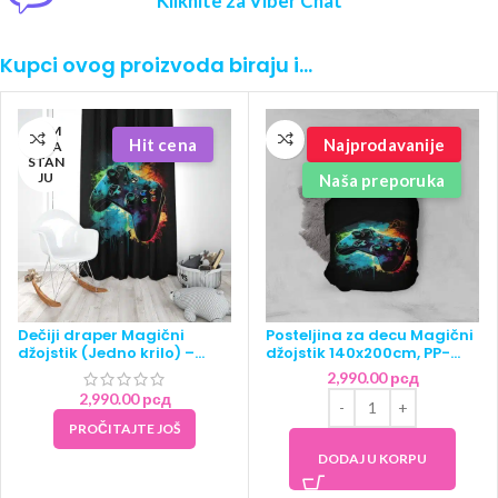
Kliknite za Viber Chat
Kupci ovog proizvoda biraju i…
NEM
Hit cena
Najprodavanije
A NA
STAN
JU
Naša preporuka
Dečiji draper Magični
Posteljina za decu Magični
džojstik (Jedno krilo) –
džojstik 140x200cm, PP-
140x250cm, D-017
034
2,990.00
рсд
2,990.00
рсд
PROČITAJTE JOŠ
DODAJ U KORPU