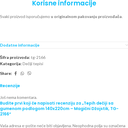
Korisne informacije
Svaki proizvod isporučujemo
u originalnom pakovanju proizvođača
.
Dodatne informacije
Šifra proizvoda:
tg-2166
Kategorija:
Dečiji tepisi
Share:
Recenzije
Još nema komentara.
Budite prvi koji će napisati recenziju za „Tepih dečiji sa
gumenom podlogom 140x220cm – Magični Džojstik, TG-
2166“
Vaša adresa e-pošte neće biti objavljena.
Neophodna polja su označena