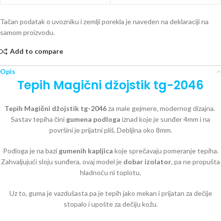
Tačan podatak o uvozniku i zemlji porekla je naveden na deklaraciji na
samom proizvodu.
Add to compare
Opis
Tepih Magični džojstik tg-2046
Tepih Magični džojstik tg-2046
za male gejmere, modernog dizajna.
Sastav tepiha čini
gumena podloga
iznad koje je sunđer 4mm i na
površini je prijatni pliš. Debljina oko 8mm.
Podloga je na bazi
gumenih kapljica
koje sprečavaju pomeranje tepiha.
Zahvaljujući sloju sunđera, ovaj model je
dobar izolator
, pa ne propušta
hladnoću ni toplotu.
Uz to, guma je vazdušasta pa je tepih jako mekan i prijatan za dečije
stopalo i upošte za dečiju kožu.