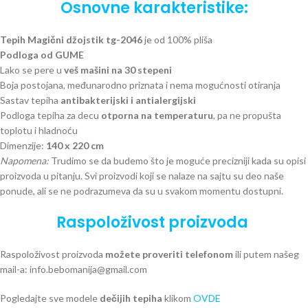
Osnovne karakteristike:
Tepih Magični džojstik tg-2046
je od 100% pliša
Podloga od GUME
Lako se pere u
veš mašini na 30 stepeni
Boja postojana, međunarodno priznata i nema mogućnosti otiranja
Sastav tepiha
antibakterijski i antialergijski
Podloga tepiha za decu
otporna na temperaturu
, pa ne propušta
toplotu i hladnoću
Dimenzije:
140 x 220 cm
Napomena:
Trudimo se da budemo što je moguće precizniji kada su opisi
proizvoda u pitanju. Svi proizvodi koji se nalaze na sajtu su deo naše
ponude, ali se ne podrazumeva da su u svakom momentu dostupni.
Raspoloživost proizvoda
Raspoloživost proizvoda
možete proveriti telefonom
ili putem našeg
mail-a: info.bebomanija@gmail.com
Pogledajte sve modele
dečijih tepiha
klikom
OVDE