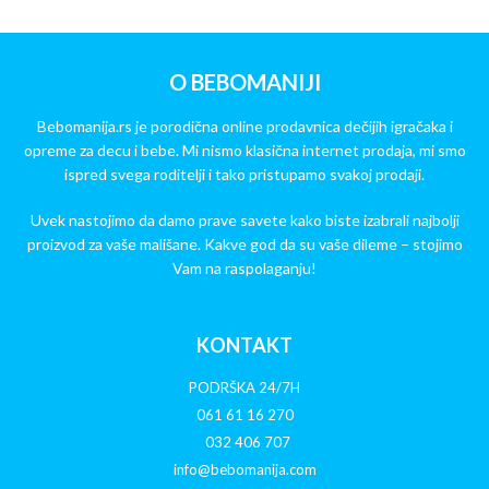
O BEBOMANIJI
Bebomanija.rs je porodična online prodavnica dečijih igračaka i
opreme za decu i bebe. Mi nismo klasična internet prodaja, mi smo
ispred svega roditelji i tako pristupamo svakoj prodaji.
Uvek nastojimo da damo prave savete kako biste izabrali najbolji
proizvod za vaše mališane. Kakve god da su vaše dileme – stojimo
Vam na raspolaganju!
KONTAKT
PODRŠKA 24/7H
061 61 16 270
032 406 707
info@bebomanija.com