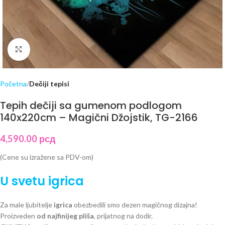
Click to enlarge
Početna
Dečiji tepisi
Tepih dečiji sa gumenom podlogom
140x220cm – Magični Džojstik, TG-2166
4,590.00
рсд
(Cene su izražene sa PDV-om)
U svetu igrica
Za male ljubitelje
igrica
obezbedili smo dezen magičnog dizajna!
Proizveden
od najfinijeg pliša
, prijatnog na dodir.