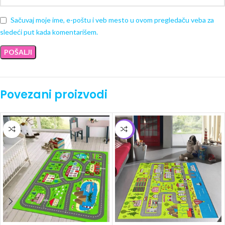
Sačuvaj moje ime, e-poštu i veb mesto u ovom pregledaču veba za
sledeći put kada komentarišem.
Povezani proizvodi
-5%