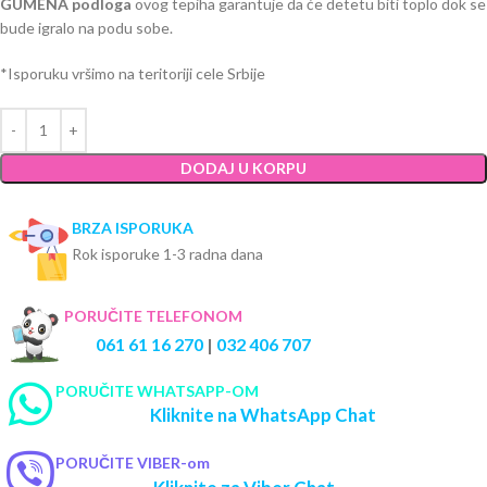
GUMENA podloga
ovog tepiha garantuje da će detetu biti toplo dok se
bude igralo na podu sobe.
*Isporuku vršimo na teritoriji cele Srbije
DODAJ U KORPU
BRZA ISPORUKA
Rok isporuke 1-3 radna dana
PORUČITE TELEFONOM
061 61 16 270
|
032 406 707
PORUČITE WHATSAPP-OM
Kliknite na WhatsApp Chat
PORUČITE VIBER-om