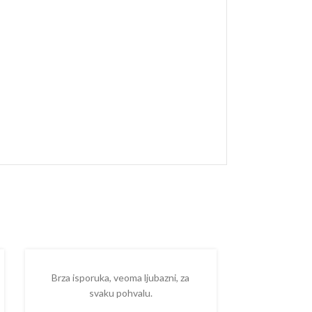
Brza isporuka, veoma ljubazni, za
Ispostova
svaku pohvalu.
upakovano
proizvodom