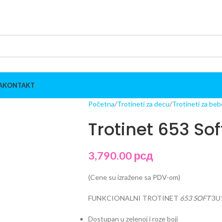
A
KONTAKT
Početna
Trotineti za decu
Trotineti za beb
Trotinet 653 Sof
3,790.00
рсд
(Cene su izražene sa PDV-om)
FUNKCIONALNI TROTINET
653 SOFT
3U
Dostupan u zelenoj i roze boji