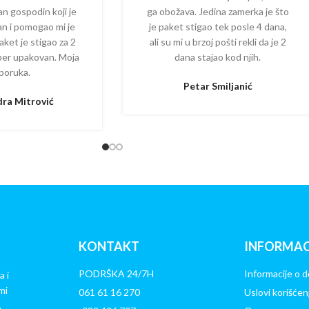
dan gospodin koji je
ga obožava. Jedina zamerka je što
zan i pomogao mi je
je paket stigao tek posle 4 dana,
aket je stigao za 2
ali su mi u brzoj pošti rekli da je 2
per upakovan. Moja
dana stajao kod njih.
poruka.
Petar Smiljanić
ra Mitrović
KONTAKT
INFORMAC
PODRŠKA 24/7H
Informacije o d
a i
mi
061 61 16 270
Uslovi korišćen
.