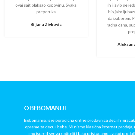
ovaj sajt olaksao kupovinu. Svaka
ih i javio se je
preporuka
bio jako ljuba
da izaberem. P
Biljana Zivkovic
radna dana, su
pre
Aleksand
O BEBOMANIJI
Bebomanija.rs je porodična online prodavnica dečijih igračak
opreme za decu i bebe. Mi nismo klasična internet prodaja, 
smo ispred svega roditelji i tako pristupamo svakoj prodaji