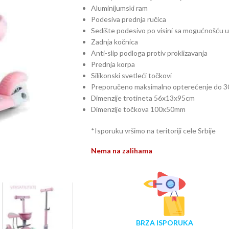
Aluminijumski ram
Podesiva prednja ručica
Sedište podesivo po visini sa mogućnošću u
Zadnja kočnica
Anti-slip podloga protiv proklizavanja
Prednja korpa
Silikonski svetleći točkovi
Preporučeno maksimalno opterećenje do 3
Dimenzije trotineta 56x13x95cm
Dimenzije točkova 100x50mm
*Isporuku vršimo na teritoriji cele Srbije
Nema na zalihama
BRZA ISPORUKA