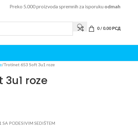
Preko 5.000 proizvoda spremnih za isporuku
odmah
0
/
0.00
РСД
e
Trotinet 653 Soft 3u1 roze
t 3u1 roze
1 SA PODESIVIM SEDIŠTEM