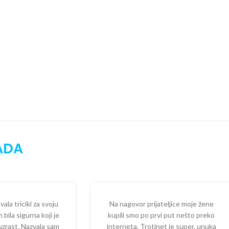
ADA
la tricikl za svoju
Na nagovor prijateljice moje žene
 bila sigurna koji je
kupili smo po prvi put nešto preko
 uzrast. Nazvala sam
interneta. Trotinet je super, unuka