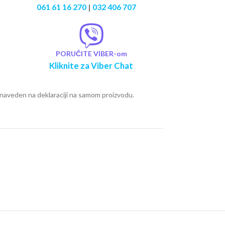
061 61 16 270
|
032 406 707
PORUČITE VIBER-om
Kliknite za Viber Chat
e naveden na deklaraciji na samom proizvodu.