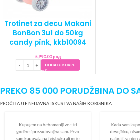
Trotinet za decu Makani
BonBon 3u1 do 50kg
candy pink, kkb10094
5,990.00
рсд
DODAJ U KORPU
PREKO 85 000 PORUDŽBINA DO S
PROČITAJTE NEDAVNA ISKUSTVA NAŠIH KORISNIKA
Kupujem na bebomaniji vec tri
Kada sam kupova
godine i prezadovoljna sam. Prvo
devojčicu, nisam
sam kupovala na fejsbuku ali mi je
najbolji za njen