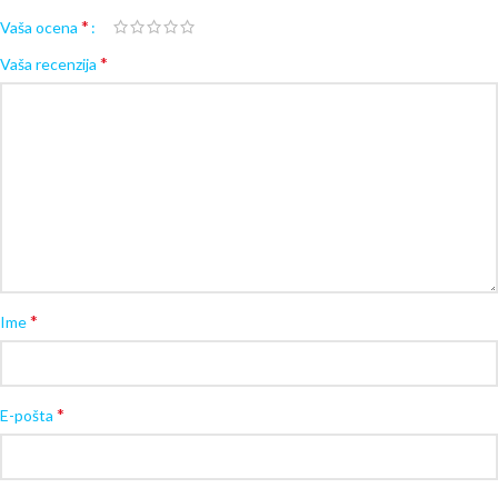
*
Vaša ocena
*
Vaša recenzija
*
Ime
*
E-pošta