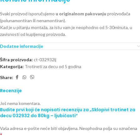
Svaki proizvod isporučujemo
u originalnom pakovanju
proizvođača
(polunamontiran ili nenamontiran).
Kad je u pitanju montaža, za istu vam je neophodno od 5-30minuta, u
zavisnosti od kupljenog proizvoda.
Dodatne informacije
Šifra proizvoda:
ct-032932lj
Kategorija:
Trotineti za decu od 5 godina
Share:
Recenzije
Još nema komentara.
Budite prvi koji će napisati recenziju za „Sklopivi trotinet za
decu 032932 do 80kg – ljubičasti“
Vaša adresa e-pošte neće biti objavljena.
Neophodna polja su označena
*