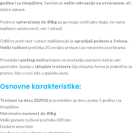
godina i za tinejdžere
. Savršen je
način rekreacije na otvorenom
, ali i
dobre zabave.
Podnosi
opterećenje do 80kg
pa ga mogu voziti jako dugo, ne samo
mališani i adolescenti, već i odrasli.
Odlično prati rast i uzrast maliišana jer je
upravljač podesiv u 3 nivoa.
Veliki točkovi
prečnika 20 cm lako prelaze i po neravnim površinama.
Poseduje i
parking nožicu
kojom se postavlja uspravno kad je van
upotrebe. Spada u
sklopive trotinete
čija sklopiva forma je praktična za
prenos, bilo u ruci, bilo u gepeku auta.
Osnovne karakteristike:
Trotinet za decu 032932
je predviđen za decu preko 5 godina i za
tinejdžere
Maksimalna
nosivost do 80kg
Veliki gumeni točkovi prečnika 200 mm
Dodatni amortizer
Izradjen je od kvalitetnog
aluminijuma