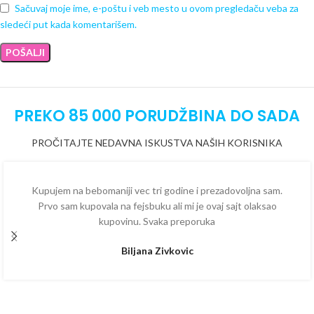
Sačuvaj moje ime, e-poštu i veb mesto u ovom pregledaču veba za
sledeći put kada komentarišem.
PREKO 85 000 PORUDŽBINA DO SADA
PROČITAJTE NEDAVNA ISKUSTVA NAŠIH KORISNIKA
Kupujem na bebomaniji vec tri godine i prezadovoljna sam.
Prvo sam kupovala na fejsbuku ali mi je ovaj sajt olaksao
kupovinu. Svaka preporuka
Biljana Zivkovic