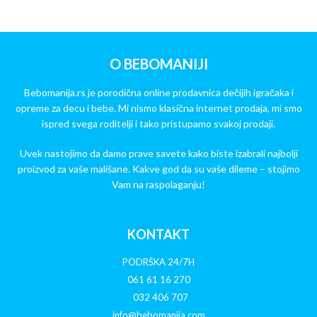
O BEBOMANIJI
Bebomanija.rs je porodična online prodavnica dečijih igračaka i
opreme za decu i bebe. Mi nismo klasična internet prodaja, mi smo
ispred svega roditelji i tako pristupamo svakoj prodaji.
Uvek nastojimo da damo prave savete kako biste izabrali najbolji
proizvod za vaše mališane. Kakve god da su vaše dileme – stojimo
Vam na raspolaganju!
KONTAKT
PODRŠKA 24/7H
061 61 16 270
032 406 707
info@bebomanija.com