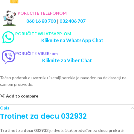
PORUČITE TELEFONOM
060 16 80 700
|
032 406 707
PORUČITE WHATSAPP-OM
Kliknite na WhatsApp Chat
PORUČITE VIBER-om
Kliknite za Viber Chat
Tačan podatak o uvozniku i zemlji porekla je naveden na deklaraciji na
samom proizvodu.
Add to compare
Opis
Trotinet za decu 032932
Trotinet za decu 032932
je dvotočkaš predviđen za
decu preko
5