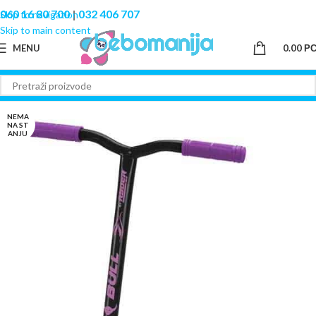
060 16 80 700
|
032 406 707
Skip to navigation
Skip to main content
MENU
0.00
Р
NEMA
NA ST
ANJU