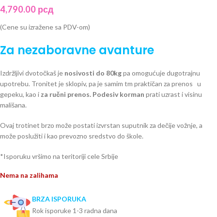
4,790.00
рсд
(Cene su izražene sa PDV-om)
Za nezaboravne avanture
Izdržljivi dvotočkaš je
nosivosti do 80kg
pa omogućuje dugotrajnu
upotrebu. Tronitet je sklopiv, pa je samim tm praktičan za prenos u
gepeku, kao i
za ručni prenos.
Podesiv korman
prati uzrast i visinu
mališana.
Ovaj trotinet brzo može postati izvrstan suputnik za dečije vožnje, a
može poslužiti i kao prevozno sredstvo do škole.
*Isporuku vršimo na teritoriji cele Srbije
Nema na zalihama
BRZA ISPORUKA
Rok isporuke 1-3 radna dana