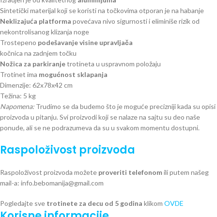
Sintetički materijal koji se koristi na točkovima otporan je na habanje
Neklizajuća platforma
povećava nivo sigurnosti i eliminiše rizik od
nekontrolisanog klizanja noge
Trostepeno
podešavanje visine upravljača
kočnica na zadnjem točku
Nožica za parkiranje
trotineta u uspravnom položaju
Trotinet ima
mogućnost sklapanja
Dimenzije: 62x78x42 cm
Težina: 5 kg
Napomena:
Trudimo se da budemo što je moguće precizniji kada su opisi
proizvoda u pitanju. Svi proizvodi koji se nalaze na sajtu su deo naše
ponude, ali se ne podrazumeva da su u svakom momentu dostupni.
Raspoloživost proizvoda
Raspoloživost proizvoda možete
proveriti telefonom
ili putem našeg
mail-a: info.bebomanija@gmail.com
Pogledajte sve
trotinete za decu od 5 godina
klikom
OVDE
Korisne informacije