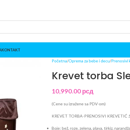
A
KONTAKT
Početna
Oprema za bebe i decu
Prenosivi 
Krevet torba Sl
10,990.00
рсд
(Cene su izražene sa PDV-om)
KREVET TORBA-PRENOSIVI KREVETIĆ
Boje: bež, roze, zelena, plava, tirkiz, narandž