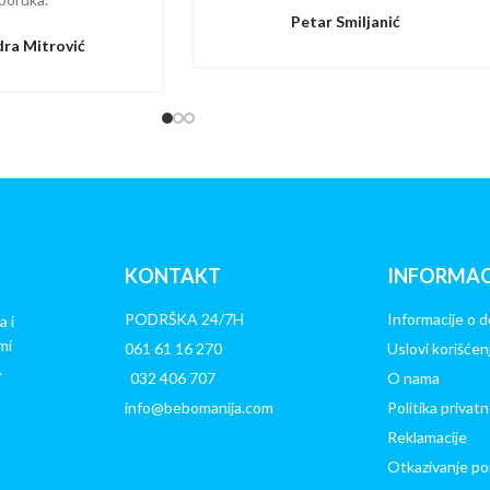
Petar Smiljanić
ra Mitrović
KONTAKT
INFORMAC
PODRŠKA 24/7H
Informacije o d
a i
mi
061 61 16 270
Uslovi korišćen
.
032 406 707
O nama
info@bebomanija.com
Politika privatn
Reklamacije
Otkazivanje po