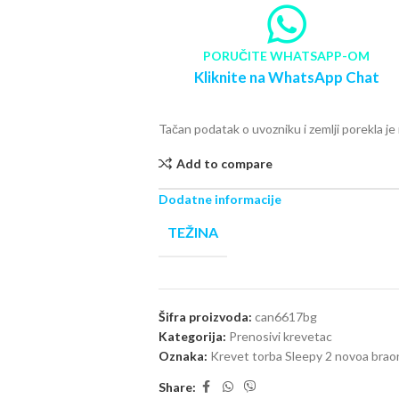
PORUČITE WHATSAPP-OM
Kliknite na WhatsApp Chat
Tačan podatak o uvozniku i zemlji porekla j
Add to compare
Dodatne informacije
TEŽINA
Šifra proizvoda:
can6617bg
Kategorija:
Prenosivi krevetac
Oznaka:
Krevet torba Sleepy 2 novoa brao
Share: