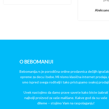
Aleksand
O BEBOMANIJI
Bebomanija.rs je porodična online prodavnica dečijih igračak
opreme za decu i bebe. Mi nismo klasična internet prodaja, 
smo ispred svega roditelji i tako pristupamo svakoj prodaji
Uvek nastojimo da damo prave savete kako biste izabrali
najbolji proizvod za vaše mališane. Kakve god da su vaše
dileme – stojimo Vam na raspolaganju!