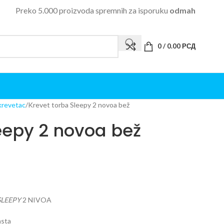
Preko 5.000 proizvoda spremnih za isporuku
odmah
0
/
0.00
РСД
krevetac
Krevet torba Sleepy 2 novoa bež
eepy 2 novoa bež
SLEEPY
2 NIVOA
asta