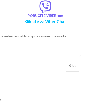
PORUČITE VIBER-om
Kliknite za Viber Chat
e naveden na deklaraciji na samom proizvodu.
6 kg
n