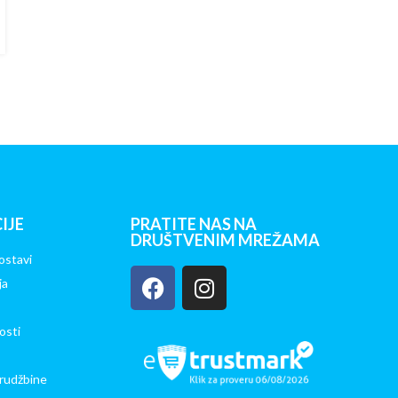
IJE
PRATITE NAS NA
DRUŠTVENIM MREŽAMA
ostavi
ja
osti
rudžbine