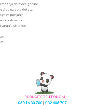
d rođenja do treće godine
sti od uzrasta deteta
loga za povijanje
je za putovanja
otvaranje stranice
 cm
 cm
PORUČITE TELEFONOM
060 16 80 700
|
032 406 707