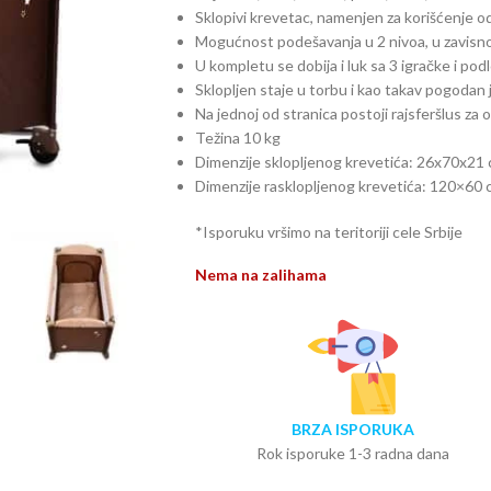
Sklopivi krevetac, namenjen za korišćenje o
Mogućnost podešavanja u 2 nivoa, u zavisno
U kompletu se dobija i luk sa 3 igračke i pod
Sklopljen staje u torbu i kao takav pogodan 
Na jednoj od stranica postoji rajsferšlus za 
Težina 10 kg
Dimenzije sklopljenog krevetića: 26x70x21
Dimenzije rasklopljenog krevetića: 120×60
*Isporuku vršimo na teritoriji cele Srbije
Nema na zalihama
BRZA ISPORUKA
Rok isporuke 1-3 radna dana