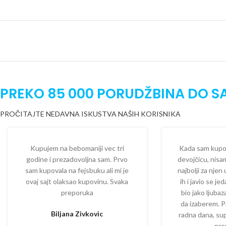
PREKO 85 000 PORUDŽBINA DO S
PROČITAJTE NEDAVNA ISKUSTVA NAŠIH KORISNIKA
Kupujem na bebomaniji vec tri
Kada sam kupova
godine i prezadovoljna sam. Prvo
devojčicu, nisam
sam kupovala na fejsbuku ali mi je
najbolji za njen
ovaj sajt olaksao kupovinu. Svaka
ih i javio se je
preporuka
bio jako ljuba
da izaberem. P
Biljana Zivkovic
radna dana, su
pre