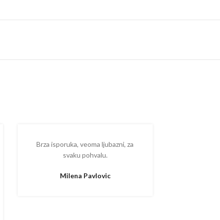
Brza isporuka, veoma ljubazni, za
Ispostova
svaku pohvalu.
upakovano
proizvodom
Milena Pavlovic
Aleksa