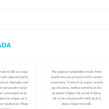
ADA
la tricikl za svoju
Na nagovor prijateljice moje žene
 bila sigurna koji je
kupili smo po prvi put nešto preko
 uzrast. Nazvala sam
interneta. Trotinet je super, unuka
dan gospodin koji je
ga obožava. Jedina zamerka je što
zan i pomogao mi je
je paket stigao tek posle 4 dana,
aket je stigao za 2
ali su mi u brzoj pošti rekli da je 2
per upakovan. Moja
dana stajao kod njih.
poruka.