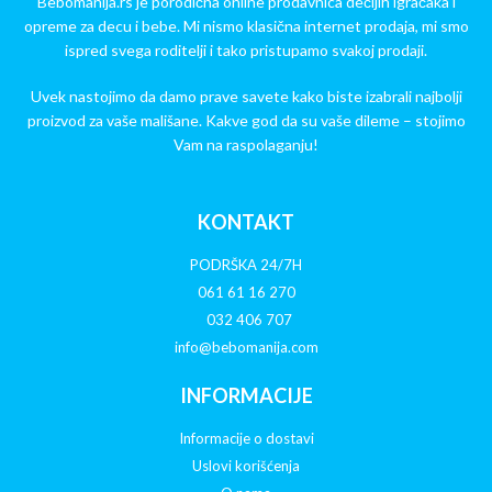
Bebomanija.rs je porodična online prodavnica dečijih igračaka i
opreme za decu i bebe. Mi nismo klasična internet prodaja, mi smo
ispred svega roditelji i tako pristupamo svakoj prodaji.
Uvek nastojimo da damo prave savete kako biste izabrali najbolji
proizvod za vaše mališane. Kakve god da su vaše dileme – stojimo
Vam na raspolaganju!
KONTAKT
PODRŠKA 24/7H
061 61 16 270
032 406 707
info@bebomanija.com
INFORMACIJE
Informacije o dostavi
Uslovi korišćenja