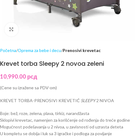
Click to enlarge
Početna
Oprema za bebe i decu
Prenosivi krevetac
Krevet torba Sleepy 2 novoa zeleni
10,990.00
рсд
(Cene su izražene sa PDV-om)
KREVET TORBA-PRENOSIVI KREVETIĆ
SLEEPY
2 NIVOA
Boje: bež, roze, zelena, plava, tirkiz, narandžasta
Sklopivi krevetac, namenjen za korišćenje od rođenja do treće godine
Mogućnost podešavanja u 2 nivoa, u zavisnosti od uzrasta deteta
U kompletu se dobija i luk sa 3 igračke i podloga za povijanje