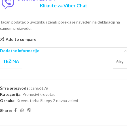
Kliknite za Viber Chat
Tačan podatak o uvozniku i zemlji porekla je naveden na deklaraciji na
samom proizvodu.
Add to compare
Dodatne informacije
TEŽINA
6 kg
Šifra proizvoda:
can6617g
Kategorija:
Prenosivi krevetac
Oznaka:
Krevet torba Sleepy 2 novoa zeleni
Share: