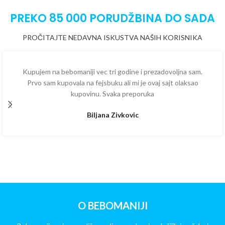
PREKO 85 000 PORUDŽBINA DO SADA
PROČITAJTE NEDAVNA ISKUSTVA NAŠIH KORISNIKA
Kupujem na bebomaniji vec tri godine i prezadovoljna sam.
Prvo sam kupovala na fejsbuku ali mi je ovaj sajt olaksao
kupovinu. Svaka preporuka
Biljana Zivkovic
O BEBOMANIJI