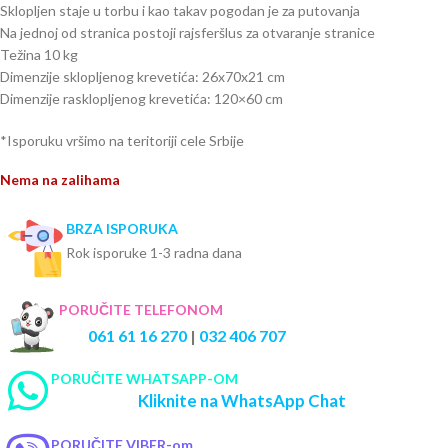
Sklopljen staje u torbu i kao takav pogodan je za putovanja
Na jednoj od stranica postoji rajsferšlus za otvaranje stranice
Težina 10 kg
Dimenzije sklopljenog krevetića: 26x70x21 cm
Dimenzije rasklopljenog krevetića: 120×60 cm
*Isporuku vršimo na teritoriji cele Srbije
Nema na zalihama
BRZA ISPORUKA
Rok isporuke 1-3 radna dana
PORUČITE TELEFONOM
061 61 16 270
|
032 406 707
PORUČITE WHATSAPP-OM
Kliknite na WhatsApp Chat
PORUČITE VIBER-om