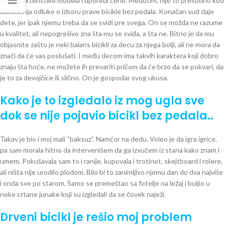
sve karakteristike modela i uporedi cene. Međutim, nije to presudno kod
donošenja odluke o izboru prave bicikle bez pedala. Konačan sud daje
dete, jer ipak njemu treba da se svidi pre svega. On se možda ne razume
u kvalitet, ali nepogrešivo zna šta mu se sviđa, a šta ne. Bitno je da mu
objasnite zašto je neki balans bicikli za decu za njega bolji, ali ne mora da
znači da će vas poslušati. I među decom ima takvih karaktera koji dobro
znaju šta hoće, ne možete ih prevariti pričom da će brzo da se pokvari, da
je to za devojčice ili slično. On je gospodar svog ukusa.
Kako je to izgledalo iz mog ugla
sve
dok se nije pojavio bicikl bez pedala..
Takav je bio i moj mali “baksuz”. Namćor na dedu. Voleo je da igra igrice,
pa sam morala hitno da intervenišem da ga izvučem iz stana kako znam i
umem. Pokušavala sam to i ranije, kupovala i trotinet, skejtboard i rolere,
ali ništa nije urodilo plodom. Bilo bi to zanimljivo njemu dan do dva najviše
i onda sve po starom. Samo se premeštao sa fotelje na ležaj i buljio u
neke crtane junake koji su izgledali da se čovek naježi.
Drveni bicikl je rešio moj problem