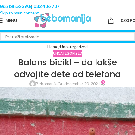
061 61 16 270
|
032 406 707
Skip to navigation
Skip to main content
MENU
0.00
Р
Home
Uncategorized
UNCATEGORIZED
Balans bicikl – da lakše
odvojite dete od telefona
0
Bebomanija
On decembar 20, 2021