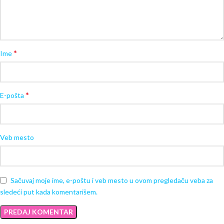
*
Ime
*
E-pošta
Veb mesto
Sačuvaj moje ime, e-poštu i veb mesto u ovom pregledaču veba za
sledeći put kada komentarišem.