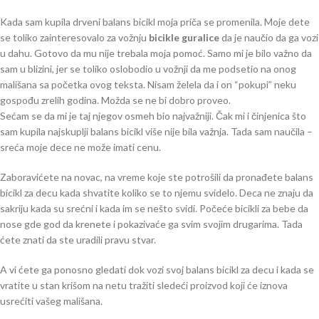
Kada sam kupila drveni balans bicikl moja priča se promenila. Moje dete
se toliko zainteresovalo za vožnju
bicikle guralice
da je naučio da ga vozi
u dahu. Gotovo da mu nije trebala moja pomoć. Samo mi je bilo važno da
sam u blizini, jer se toliko oslobodio u vožnji da me podsetio na onog
mališana sa početka ovog teksta. Nisam želela da i on “pokupi” neku
gospođu zrelih godina. Možda se ne bi dobro proveo.
Sećam se da mi je taj njegov osmeh bio najvažniji. Čak mi i činjenica što
sam kupila najskuplji balans bicikl više nije bila važnja. Tada sam naučila –
sreća moje dece ne može imati cenu.
Zaboravićete na novac, na vreme koje ste potrošili da pronađete balans
bicikl za decu kada shvatite koliko se to njemu svidelo. Deca ne znaju da
sakriju kada su srećni i kada im se nešto svidi. Počeće bicikli za bebe da
nose gde god da krenete i pokazivaće ga svim svojim drugarima. Tada
ćete znati da ste uradili pravu stvar.
A vi ćete ga ponosno gledati dok vozi svoj balans bicikl za decu i kada se
vratite u stan krišom na netu tražiti sledeći proizvod koji će iznova
usrećiti vašeg mališana.