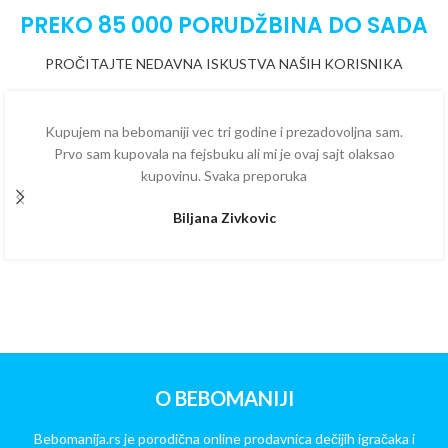
PREKO 85 000 PORUDŽBINA DO SADA
PROČITAJTE NEDAVNA ISKUSTVA NAŠIH KORISNIKA
Kupujem na bebomaniji vec tri godine i prezadovoljna sam.
Prvo sam kupovala na fejsbuku ali mi je ovaj sajt olaksao
kupovinu. Svaka preporuka
Biljana Zivkovic
O BEBOMANIJI
Bebomanija.rs je porodična online prodavnica dečijih igračaka i