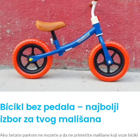
Bicikl bez pedala – najbolji
izbor za tvog mališana
Ako šetate parkom ne mozete a da ne primetite mališane koji voze bicikl