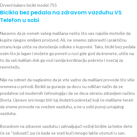
Drveni balans bicikl model 755
Bicikla bez pedala na zdravom vazduhu VS
Telefon u sobi
Naravno da je osmeh vašeg mališana nešto što vas najviše motiviše da
kupite njegov omiljeni proizvod. Ali, ne smemo zaboraviti i praktičnu
stranu koja utiče na donošenje odluke o kupovini. Tako, bicikl bez pedala
osim što je lagan i možete ga poneti u ruci gde god da krenete, utiče na
to da vaš mališan dok ga vozi razvija kordinaciju pokreta i osećaj za
ravnotežu.
Nije na odmet da naglasimo da je vrlo važno da mališani provode što više
vremena u prirodi. Bicikli za guranje za decu su odličan način da se
predahne od modernih tehnologija i da se deca okrenu zdravijem načinu
života. Upravo oni mogu biti taj dodatni pokretač koji će mališane terati
da vreme provode na svežem vazduhu, a ne u sobi punoj ustajalog
vazduha.
Boravkom na zdravom vazduhu i zahvaljujući vožnji bicikle za bebe dete
će se “izduvati”, pa će kada se vrati kući mnogo lakše utonuti u san.