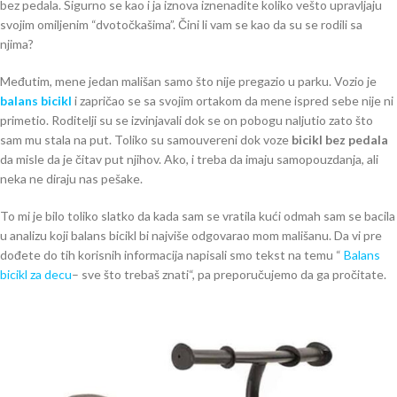
bez pedala. Sigurno se kao i ja iznova iznenadite koliko vešto upravljaju
svojim omiljenim “dvotočkašima”. Čini li vam se kao da su se rodili sa
njima?
Međutim, mene jedan mališan samo što nije pregazio u parku. Vozio je
balans bicikl
i zapričao se sa svojim ortakom da mene ispred sebe nije ni
primetio. Roditelji su se izvinjavali dok se on pobogu naljutio zato što
sam mu stala na put. Toliko su samouvereni dok voze
bicikl bez pedala
da misle da je čitav put njihov. Ako, i treba da imaju samopouzdanja, ali
neka ne diraju nas pešake.
To mi je bilo toliko slatko da kada sam se vratila kući odmah sam se bacila
u analizu koji balans bicikl bi najviše odgovarao mom mališanu. Da vi pre
dođete do tih korisnih informacija napisali smo tekst na temu “
Balans
bicikl za decu
– sve što trebaš znati“, pa preporučujemo da ga pročitate.