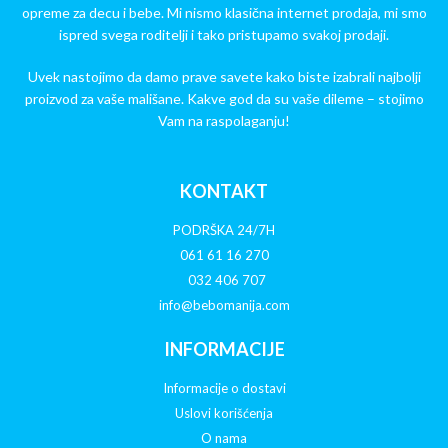
opreme za decu i bebe. Mi nismo klasična internet prodaja, mi smo
ispred svega roditelji i tako pristupamo svakoj prodaji.
Uvek nastojimo da damo prave savete kako biste izabrali najbolji
proizvod za vaše mališane. Kakve god da su vaše dileme – stojimo
Vam na raspolaganju!
KONTAKT
PODRŠKA 24/7H
061 61 16 270
032 406 707
info@bebomanija.com
INFORMACIJE
Informacije o dostavi
Uslovi korišćenja
O nama